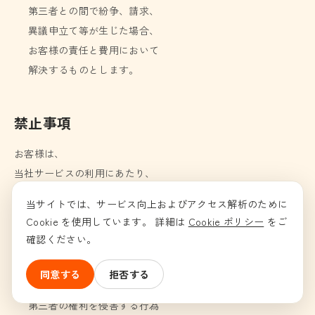
第三者との間で紛争、請求、
異議申立て等が生じた場合、
お客様の責任と費用において
解決するものとします。
禁止事項
お客様は、
当社サービスの利用にあたり、
以下の行為を行ってはならない
当サイトでは、サービス向上およびアクセス解析のために
ものとします。
Cookie を使用しています。 詳細は
Cookie ポリシー
をご
確認ください。
虚偽、不正確または
誤解を招く情報を提供する行為
同意する
拒否する
法令、公序良俗または
第三者の権利を侵害する行為