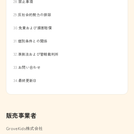
28.
禁止事項
29.
反社会的勢力の排除
30.
免責および損害賠償
31.
個別条件との関係
32.
準拠法および管轄裁判所
33.
お問い合わせ
34.
最終更新日
販売事業者
GroveKids株式会社